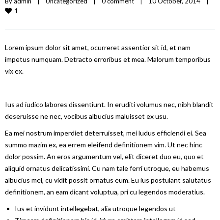
By 
admin
|
Uncategorized
|
0 comment
|
10 October, 2014    
|
1
Lorem ipsum dolor sit amet, ocurreret assentior sit id, et nam
impetus numquam. Detracto erroribus et mea. Malorum temporibus
vix ex.
Ius ad iudico labores dissentiunt. In eruditi volumus nec, nibh blandit
deseruisse ne nec, vocibus albucius maluisset ex usu.
Ea mei nostrum imperdiet deterruisset, mei ludus efficiendi ei. Sea
summo mazim ex, ea errem eleifend definitionem vim. Ut nec hinc
dolor possim. An eros argumentum vel, elit diceret duo eu, quo et
aliquid ornatus delicatissimi. Cu nam tale ferri utroque, eu habemus
albucius mel, cu vidit possit ornatus eum. Eu ius postulant salutatus
definitionem, an eam dicant voluptua, pri cu legendos moderatius.
Ius et invidunt intellegebat, alia utroque legendos ut